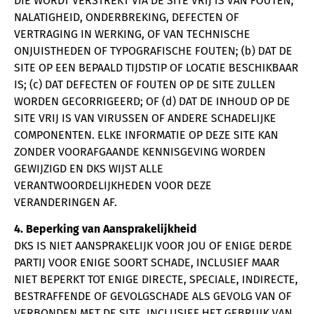
DIE WORDT VERSTREKT VIA DE SITE VRIJ IS VAN FOUTEN,
NALATIGHEID, ONDERBREKING, DEFECTEN OF
VERTRAGING IN WERKING, OF VAN TECHNISCHE
ONJUISTHEDEN OF TYPOGRAFISCHE FOUTEN; (b) DAT DE
SITE OP EEN BEPAALD TIJDSTIP OF LOCATIE BESCHIKBAAR
IS; (c) DAT DEFECTEN OF FOUTEN OP DE SITE ZULLEN
WORDEN GECORRIGEERD; OF (d) DAT DE INHOUD OP DE
SITE VRIJ IS VAN VIRUSSEN OF ANDERE SCHADELIJKE
COMPONENTEN. ELKE INFORMATIE OP DEZE SITE KAN
ZONDER VOORAFGAANDE KENNISGEVING WORDEN
GEWIJZIGD EN DKS WIJST ALLE
VERANTWOORDELIJKHEDEN VOOR DEZE
VERANDERINGEN AF.
4. Beperking van Aansprakelijkheid
DKS IS NIET AANSPRAKELIJK VOOR JOU OF ENIGE DERDE
PARTIJ VOOR ENIGE SOORT SCHADE, INCLUSIEF MAAR
NIET BEPERKT TOT ENIGE DIRECTE, SPECIALE, INDIRECTE,
BESTRAFFENDE OF GEVOLGSCHADE ALS GEVOLG VAN OF
VERBONDEN MET DE SITE, INCLUSIEF HET GEBRUIK VAN